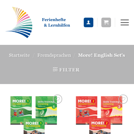
Zum
Inhalt
springen
Startseite
/
Fremdsprachen
/
More! English Set's
FILTER
Zur
Zur
Wunschliste
Wunschliste
hinzufügen
hinzufügen