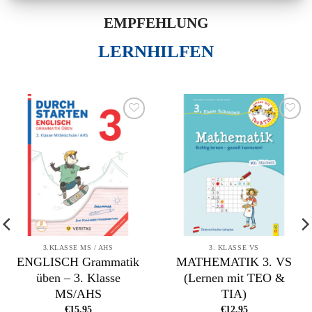
EMPFEHLUNG
LERNHILFEN
Zur
Zur
Wunschliste
Wunschliste
hinzufügen
hinzufügen
3.KLASSE MS / AHS
3. KLASSE VS
ENGLISCH Grammatik
MATHEMATIK 3. VS
üben – 3. Klasse
(Lernen mit TEO &
MS/AHS
TIA)
€
15,95
€
12,95