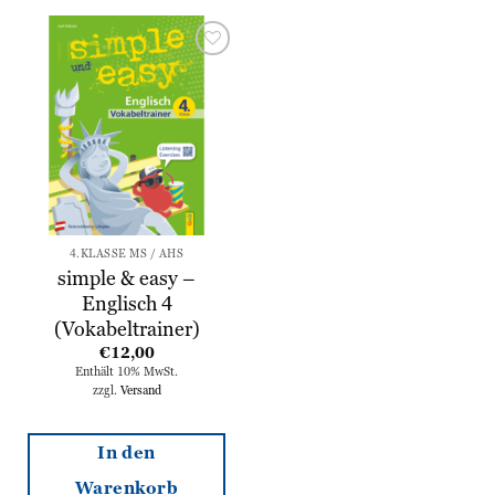
Zur
Wunschliste
hinzufügen
4.KLASSE MS / AHS
simple & easy –
Englisch 4
(Vokabeltrainer)
€
12,00
Enthält 10% MwSt.
zzgl.
Versand
In den
Warenkorb