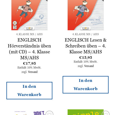
4.KLASSE MS / AHS
4.KLASSE MS / AHS
ENGLISCH
ENGLISCH Lesen &
Hörverständnis üben
Schreiben üben – 4.
(mit CD) – 4. Klasse
Klasse MS/AHS
MS/AHS
€
15,95
Enthält 10% MwSt.
€
17,95
zzgl.
Versand
Enthält 10% MwSt.
zzgl.
Versand
In den
In den
Warenkorb
Warenkorb