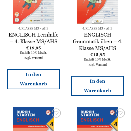
4.KLASSE MS / AHS
4.KLASSE MS / AHS
ENGLISCH Lernhilfe
ENGLISCH
– 4. Klasse MS/AHS
Grammatik üben – 4.
Klasse MS/AHS
€
19,95
Enthält 10% MwSt.
€
15,95
zzgl.
Versand
Enthält 10% MwSt.
zzgl.
Versand
In den
In den
Warenkorb
Warenkorb
Zur
Zur
Wunschliste
Wunschliste
hinzufügen
hinzufügen