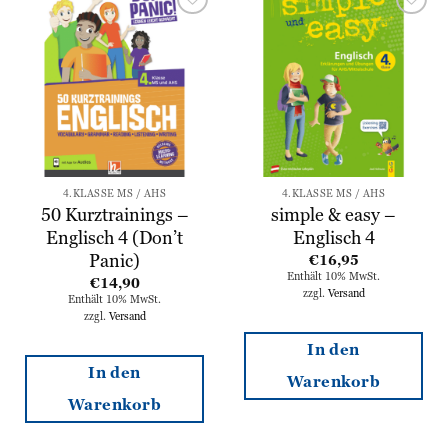
Zur
Zur
Wunschliste
Wunschliste
hinzufügen
hinzufügen
4.KLASSE MS / AHS
4.KLASSE MS / AHS
50 Kurztrainings –
simple & easy –
Englisch 4 (Don’t
Englisch 4
Panic)
€
16,95
Enthält 10% MwSt.
€
14,90
zzgl.
Versand
Enthält 10% MwSt.
zzgl.
Versand
In den
In den
Warenkorb
Warenkorb