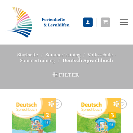
Zum
Inhalt
springen
Startseite
/
Sommertraining
/
Volksschule -
Sommertraining
/
Deutsch Sprachbuch
FILTER
Zur
Zur
Wunschliste
Wunschliste
hinzufügen
hinzufügen