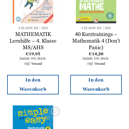
4.KLASSE MS / AHS
4.KLASSE MS / AHS
MATHEMATIK
40 Kurztrainings –
Lernhilfe – 4. Klasse
Mathematik 4 (Don’t
MS/AHS
Panic)
€
19,95
€
14,20
Enthält 10% MwSt.
Enthält 10% MwSt.
zzgl.
Versand
zzgl.
Versand
In den
In den
Warenkorb
Warenkorb
Zur
Wunschliste
hinzufügen