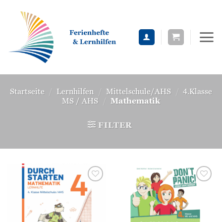
Zum
Inhalt
springen
Startseite
/
Lernhilfen
/
Mittelschule/AHS
/
4.Klasse
MS / AHS
/
Mathematik
FILTER
Zur
Zur
Wunschliste
Wunschliste
hinzufügen
hinzufügen