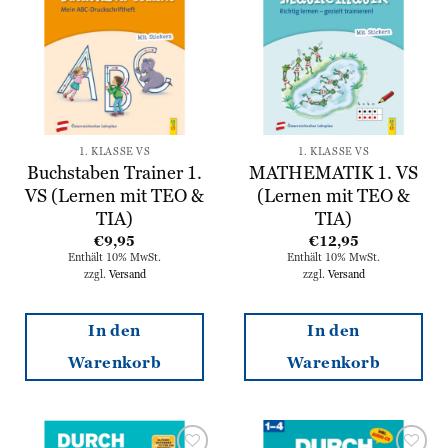
hinzufügen
hinzufügen
1. KLASSE VS
1. KLASSE VS
Buchstaben Trainer 1.
MATHEMATIK 1. VS
VS (Lernen mit TEO &
(Lernen mit TEO &
TIA)
TIA)
€
9,95
€
12,95
Enthält 10% MwSt.
Enthält 10% MwSt.
zzgl.
Versand
zzgl.
Versand
In den
In den
Warenkorb
Warenkorb