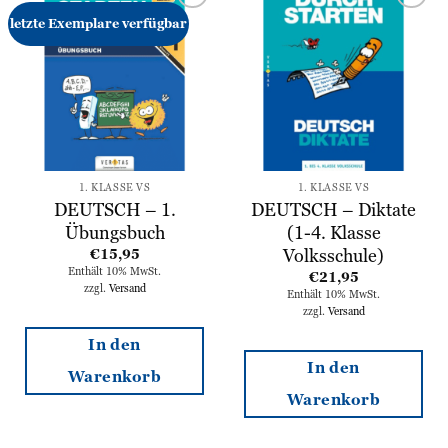
Zur
Zur
letzte Exemplare verfügbar
Wunschliste
Wunschliste
hinzufügen
hinzufügen
1. KLASSE VS
1. KLASSE VS
DEUTSCH – 1.
DEUTSCH – Diktate
Übungsbuch
(1-4. Klasse
Volksschule)
€
15,95
Enthält 10% MwSt.
€
21,95
zzgl.
Versand
Enthält 10% MwSt.
zzgl.
Versand
In den
In den
Warenkorb
Warenkorb