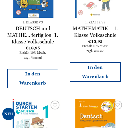
1. KLASSE VS
1. KLASSE VS
DEUTSCH und
MATHEMATIK – 1.
MATHE… fertig los! 1.
Klasse Volksschule
Klasse Volksschule
€
15,95
Enthält 10% MwSt.
€
18,95
zzgl.
Versand
Enthält 10% MwSt.
zzgl.
Versand
In den
In den
Warenkorb
Warenkorb
Zur
Zur
NEU
Wunschliste
Wunschliste
hinzufügen
hinzufügen