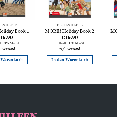
IENHEFTE
FERIENHEFTE
liday Book 1
MORE! Holiday Book 2
MO
16,90
€
16,90
lt 10% MwSt.
Enthält 10% MwSt.
l.
Versand
zzgl.
Versand
n Warenkorb
In den Warenkorb
NHILFEN