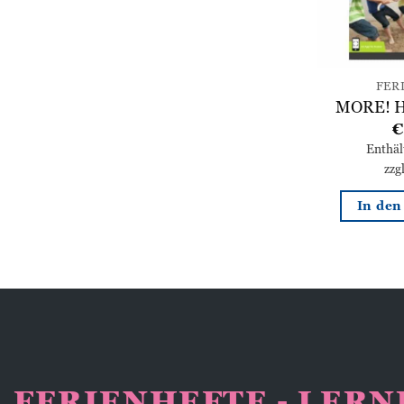
FER
MORE! Ho
€
Enthä
zzg
In de
FERIENHEFTE - LER