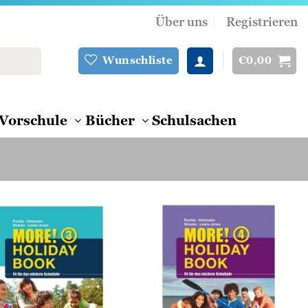
Über uns
Registrieren
€
0,00
Wunschliste
Vorschule
Bücher
Schulsachen
Zur
Zur
Wunschliste
Wunschliste
hinzufügen
hinzufügen