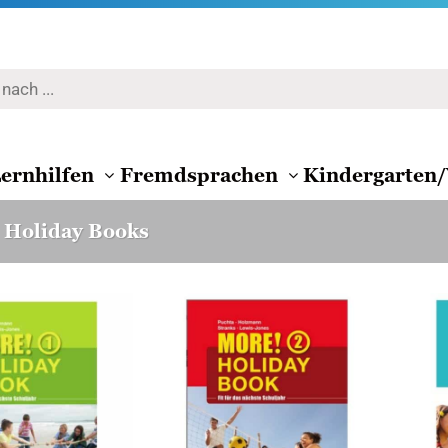
ernhilfen
Fremdsprachen
Kindergarten/
Holiday Books
Zur
Zur
Wunschliste
Wunschliste
hinzufügen
hinzufügen