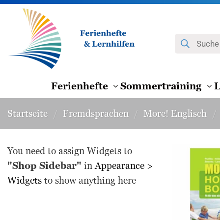
Zum
Inhalt
springen
Products
search
Ferienhefte
Sommertraining
L
Startseite
/
Fremdsprachen
/
More! Englisch
/
You need to assign Widgets to
"Shop Sidebar"
in
Appearance >
Widgets
to show anything here