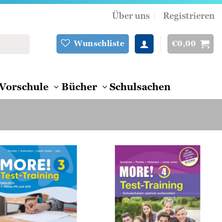
Über uns
Registrieren
€
0,00
Wunschliste
Vorschule
Bücher
Schulsachen
Zur
Zur
Wunschliste
Wunschliste
hinzufügen
hinzufügen