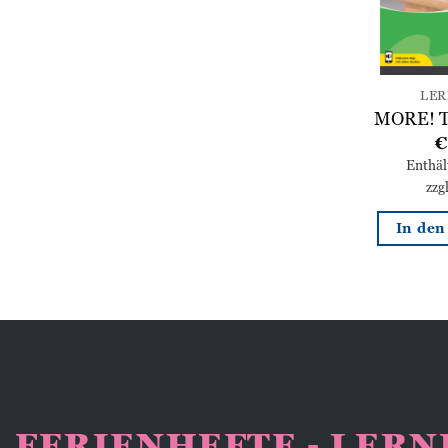
LER
MORE! Te
€
Enthä
zzg
In de
FERIENHEFTE - LER