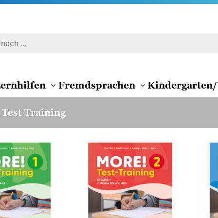
ernhilfen
Fremdsprachen
Kindergarten/
Test Training
Zur
Zur
Wunschliste
Wunschliste
hinzufügen
hinzufügen