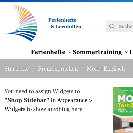
Zum
Inhalt
springen
Products
search
Ferienhefte
Sommertraining
L
Startseite
/
Fremdsprachen
/
More! Englisch
/
You need to assign Widgets to
"Shop Sidebar"
in
Appearance >
Widgets
to show anything here