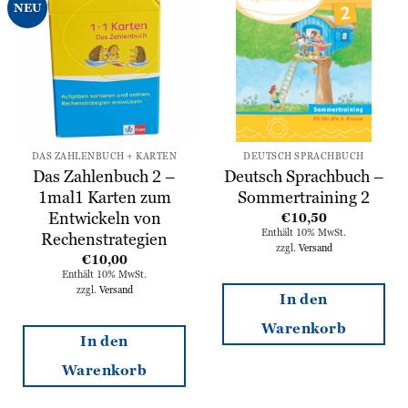
Zur
Zur
NEU
Wunschliste
Wunschliste
hinzufügen
hinzufügen
DAS ZAHLENBUCH + KARTEN
DEUTSCH SPRACHBUCH
Das Zahlenbuch 2 –
Deutsch Sprachbuch –
1mal1 Karten zum
Sommertraining 2
Entwickeln von
€
10,50
Enthält 10% MwSt.
Rechenstrategien
zzgl.
Versand
€
10,00
Enthält 10% MwSt.
zzgl.
Versand
In den
Warenkorb
In den
Warenkorb