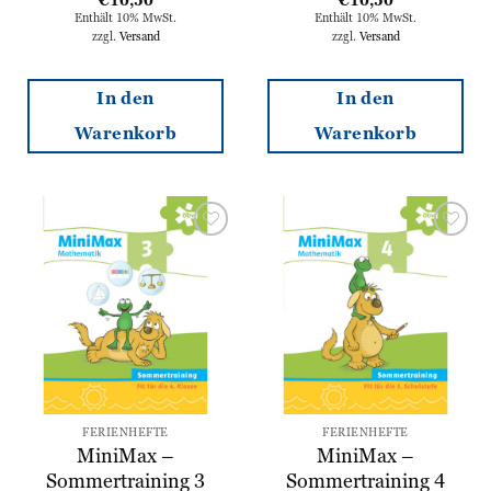
Enthält 10% MwSt.
Enthält 10% MwSt.
zzgl.
Versand
zzgl.
Versand
In den
In den
Warenkorb
Warenkorb
Zur
Zur
Wunschliste
Wunschliste
hinzufügen
hinzufügen
FERIENHEFTE
FERIENHEFTE
MiniMax –
MiniMax –
Sommertraining 3
Sommertraining 4