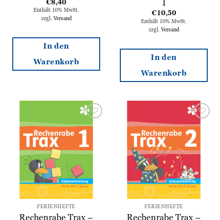
1
€
8,40
Enthält 10% MwSt.
€
10,50
zzgl.
Versand
Enthält 10% MwSt.
zzgl.
Versand
In den
In den
Warenkorb
Warenkorb
Zur
Zur
Wunschliste
Wunschliste
hinzufügen
hinzufügen
FERIENHEFTE
FERIENHEFTE
Rechenrabe Trax –
Rechenrabe Trax –