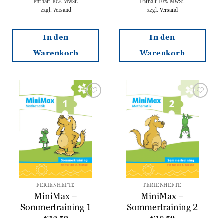
Enthält 10% MwSt.
Enthält 10% MwSt.
zzgl.
Versand
zzgl.
Versand
In den
In den
Warenkorb
Warenkorb
Zur
Zur
Wunschliste
Wunschliste
hinzufügen
hinzufügen
FERIENHEFTE
FERIENHEFTE
MiniMax –
MiniMax –
Sommertraining 1
Sommertraining 2
€
10,50
€
10,50