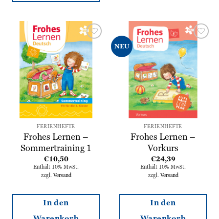
Zur
Zur
NEU
Wunschliste
Wunschliste
hinzufügen
hinzufügen
FERIENHEFTE
FERIENHEFTE
Frohes Lernen –
Frohes Lernen –
Sommertraining 1
Vorkurs
€
10,50
€
24,39
Enthält 10% MwSt.
Enthält 10% MwSt.
zzgl.
Versand
zzgl.
Versand
In den
In den
Warenkorb
Warenkorb