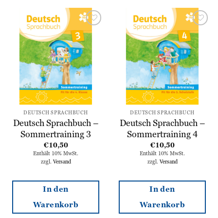
Zur
Zur
Wunschliste
Wunschliste
hinzufügen
hinzufügen
DEUTSCH SPRACHBUCH
DEUTSCH SPRACHBUCH
Deutsch Sprachbuch –
Deutsch Sprachbuch –
Sommertraining 3
Sommertraining 4
€
10,50
€
10,50
Enthält 10% MwSt.
Enthält 10% MwSt.
zzgl.
Versand
zzgl.
Versand
In den
In den
Warenkorb
Warenkorb