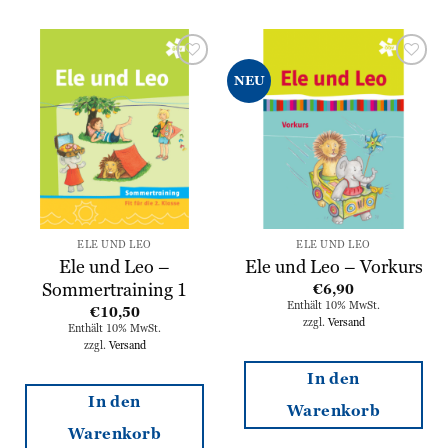
Zur
Zur
NEU
Wunschliste
Wunschliste
hinzufügen
hinzufügen
ELE UND LEO
ELE UND LEO
Ele und Leo –
Ele und Leo – Vorkurs
Sommertraining 1
€
6,90
Enthält 10% MwSt.
€
10,50
zzgl.
Versand
Enthält 10% MwSt.
zzgl.
Versand
In den
In den
Warenkorb
Warenkorb