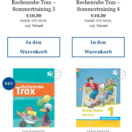
Rechenrabe Trax –
Rechenrabe Trax –
Sommertraining 3
Sommertraining 4
€
10,50
€
10,50
Enthält 10% MwSt.
Enthält 10% MwSt.
zzgl.
Versand
zzgl.
Versand
In den
In den
Warenkorb
Warenkorb
Zur
Zur
NEU
Wunschliste
Wunschliste
hinzufügen
hinzufügen
FERIENHEFTE
FERIENHEFTE