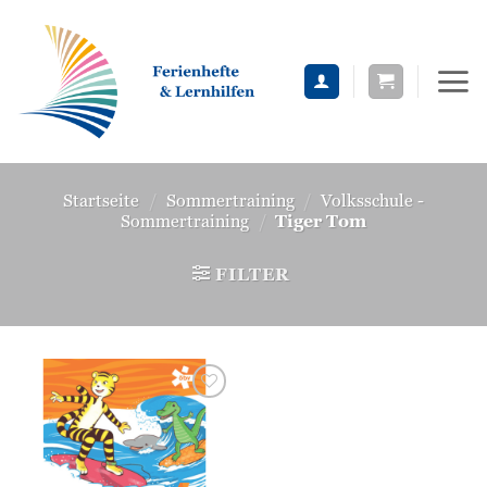
Zum
Inhalt
springen
Startseite
/
Sommertraining
/
Volksschule -
Sommertraining
/
Tiger Tom
FILTER
Zur
Wunschliste
hinzufügen