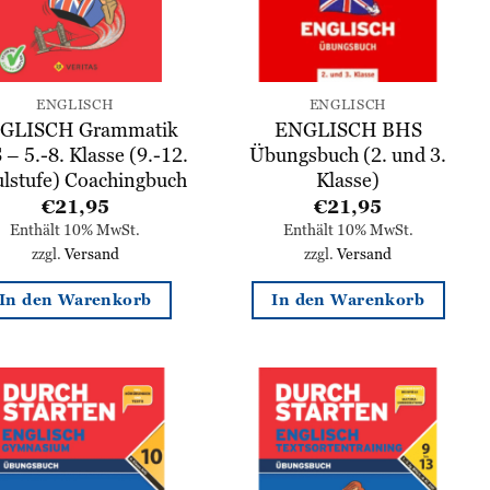
ENGLISCH
ENGLISCH
GLISCH Grammatik
ENGLISCH BHS
– 5.-8. Klasse (9.-12.
Übungsbuch (2. und 3.
ulstufe) Coachingbuch
Klasse)
€
21,95
€
21,95
Enthält 10% MwSt.
Enthält 10% MwSt.
zzgl.
Versand
zzgl.
Versand
In den Warenkorb
In den Warenkorb
Zur
Zur
Wunschliste
Wunschliste
hinzufügen
hinzufügen