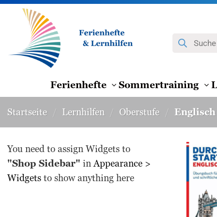
Zum
Inhalt
springen
Products
search
Ferienhefte
Sommertraining
L
Startseite
/
Lernhilfen
/
Oberstufe
/
Englisch
You need to assign Widgets to
"Shop Sidebar"
in
Appearance >
Widgets
to show anything here