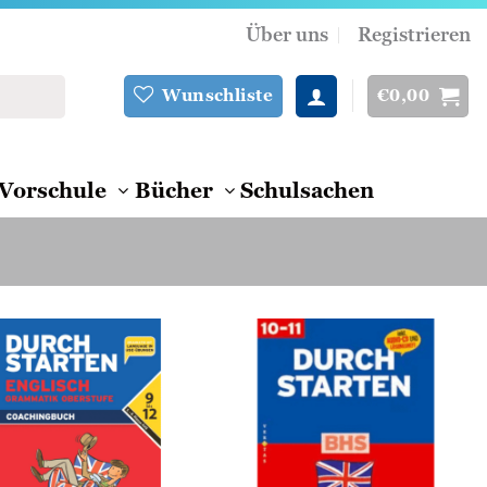
Über uns
Registrieren
€
0,00
Wunschliste
Vorschule
Bücher
Schulsachen
Zur
Zur
Wunschliste
Wunschliste
hinzufügen
hinzufügen