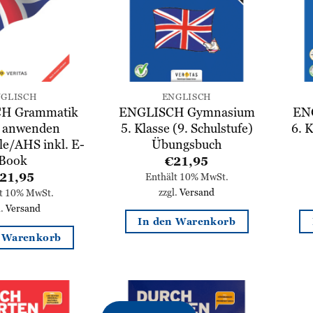
GLISCH
ENGLISCH
H Grammatik
ENGLISCH Gymnasium
EN
ig anwenden
5. Klasse (9. Schulstufe)
6. K
le/AHS inkl. E-
Übungsbuch
Book
€
21,95
21,95
Enthält 10% MwSt.
zzgl.
Versand
lt 10% MwSt.
l.
Versand
In den Warenkorb
n Warenkorb