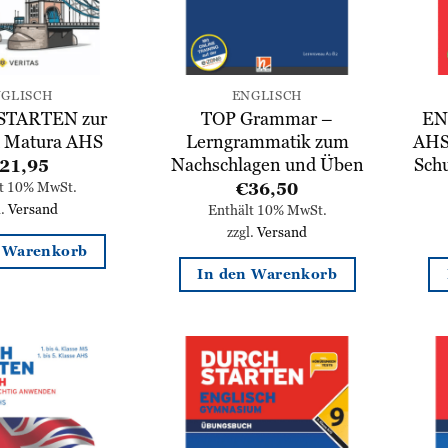
GLISCH
ENGLISCH
TARTEN zur
TOP Grammar –
EN
h Matura AHS
Lerngrammatik zum
AHS 
Nachschlagen und Üben
Sch
21,95
€
36,50
lt 10% MwSt.
l.
Versand
Enthält 10% MwSt.
zzgl.
Versand
n Warenkorb
In den Warenkorb
Zur
Zur
Wunschliste
Wunschliste
hinzufügen
hinzufügen