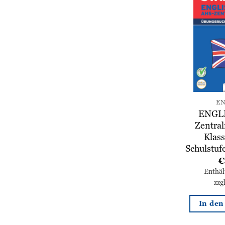
EN
ENGL
Zentral
Klass
Schulstu
€
Enthä
zzg
In de