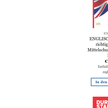
EN
ENGLISC
richt
Mittelschu
€
Enthä
zzg
In de