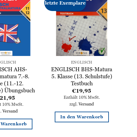
letzte Exemplare
Zur
Zur
Wunschliste
Wunschliste
hinzufügen
hinzufügen
GLISCH
ENGLISCH
ISCH AHS-
ENGLISCH BHS-Matura
matura 7.-8.
5. Klasse (13. Schulstufe)
e (11.-12.
Testbuch
fe) Übungsbuch
€
19,95
21,95
Enthält 10% MwSt.
zzgl.
Versand
lt 10% MwSt.
l.
Versand
In den Warenkorb
n Warenkorb