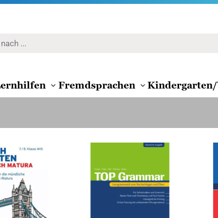
ernhilfen
Fremdsprachen
Kindergarten/
Zur
Zur
Wunschliste
Wunschliste
hinzufügen
hinzufügen