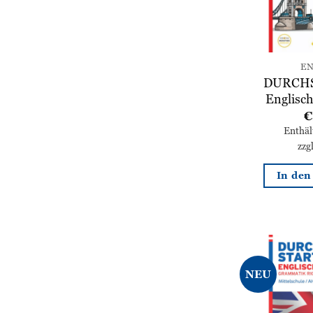
EN
DURCHS
Englisc
€
Enthä
zzg
In de
NEU