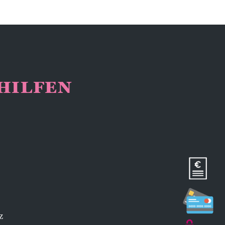
NHILFEN
z