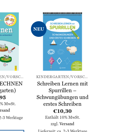
NEU
Zur
Zur
Wunschliste
Wunschliste
hinzufügen
hinzufügen
KINDERGARTEN/VORSCHULE
KINDERGARTEN/VORSCHULE
 RECHNEN
Schreiben Lernen mit
garten)
Spurrillen –
Schwungübungen und
95
erstes Schreiben
0% MwSt.
rsand
€
10,30
Enthält 10% MwSt.
 2-3 Werktage
zzgl.
Versand
Lieferzeit: ca. 2-3 Werktage