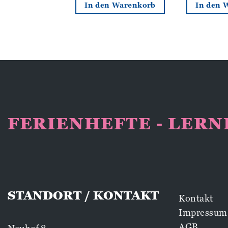
In den Warenkorb
In den 
n Warenkorb
FERIENHEFTE - LER
STANDORT / KONTAKT
Kontakt
Impressum
AGB