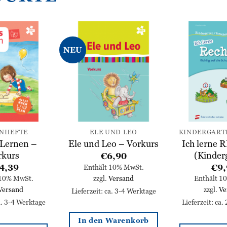
NEU
Zur
Zur
Wunschliste
Wunschliste
hinzufügen
hinzufügen
ENHEFTE
ELE UND LEO
 Lernen –
Ich lerne
Ele und Leo – Vorkurs
rkurs
(Kinder
€
6,90
4,39
€
9,
Enthält 10% MwSt.
zzgl.
Versand
 10% MwSt.
Enthält 1
Versand
zzgl.
Ve
Lieferzeit: ca. 3-4 Werktage
ca. 3-4 Werktage
Lieferzeit: ca.
In den Warenkorb