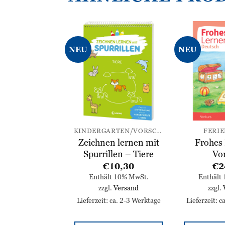
NEU
NEU
Zur
Zur
Wunschliste
Wunschliste
hinzufügen
hinzufügen
KINDERGARTEN/VORSCHULE
KINDERGARTEN/VORSCHULE
FERI
en lernen mit
Zeichnen lernen mit
Frohes
len – Zahlen
Spurrillen – Tiere
Vo
 Formen
€
10,30
€
2
10,30
Enthält 10% MwSt.
Enthält
zzgl.
Versand
zzgl.
lt 10% MwSt.
l.
Versand
Lieferzeit: ca. 2-3 Werktage
Lieferzeit: 
: ca. 2-3 Werktage