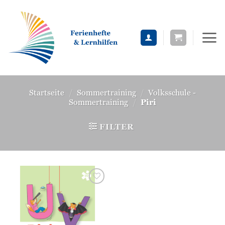
Zum
Inhalt
springen
Startseite
/
Sommertraining
/
Volksschule -
Sommertraining
/
Piri
FILTER
Zur
Wunschliste
hinzufügen