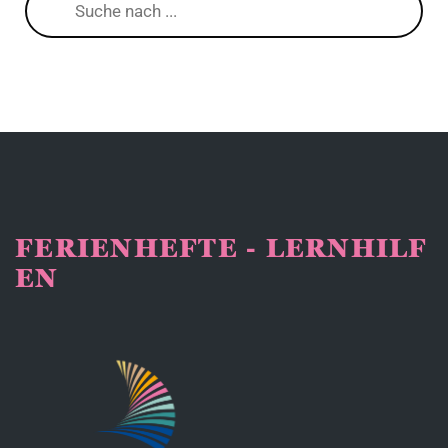
search
FERIENHEFTE - LERNHILF
EN