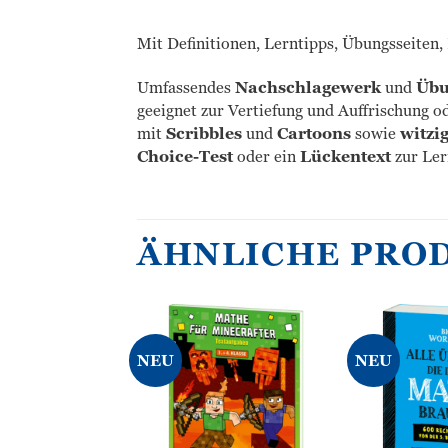
Mit Definitionen, Lerntipps, Übungsseiten
Umfassendes
Nachschlagewerk
und
Übu
geeignet zur Vertiefung und Auffrischung 
mit
Scribbles
und
Cartoons
sowie
witzi
Choice-Test
oder ein
Lückentext
zur Ler
ÄHNLICHE PRO
NEU
NEU
Zur
Zur
Wunschliste
Wunschliste
hinzufügen
hinzufügen