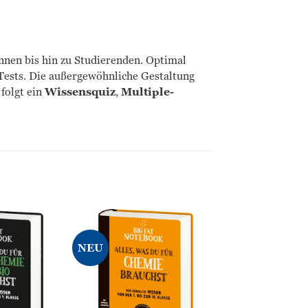
nnen bis hin zu Studierenden. Optimal
 Tests. Die außergewöhnliche Gestaltung
folgt ein
Wissensquiz
,
Multiple-
NEU
Zur
Zur
Wunschliste
Wunschliste
hinzufügen
hinzufügen