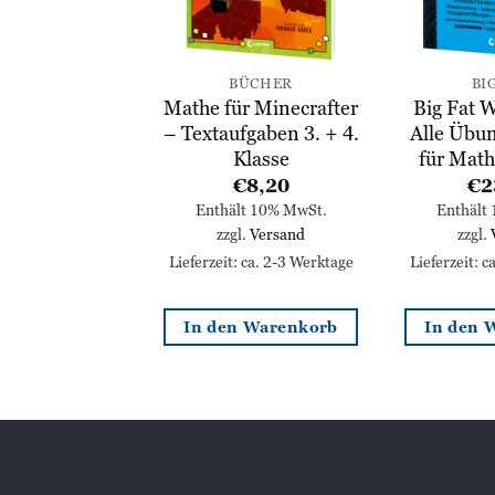
ÜCHER
BÜCHER
BI
r Minecrafter
Mathe für Minecrafter
Big Fat 
fgaben 1. + 2.
– Textaufgaben 3. + 4.
Alle Übun
Klasse
Klasse
für Math
€
8,20
€
8,20
€
2
lt 10% MwSt.
Enthält 10% MwSt.
Enthält
l.
Versand
zzgl.
Versand
zzgl.
: ca. 2-3 Werktage
Lieferzeit: ca. 2-3 Werktage
Lieferzeit: 
n Warenkorb
In den Warenkorb
In den 