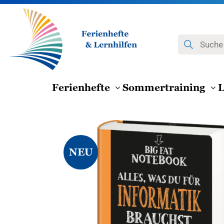
Zum
Inhalt
springen
Products
search
Ferienhefte
Sommertraining
L
NEU