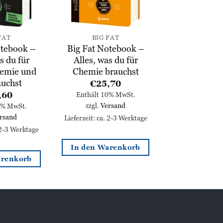
FAT
BIG FAT
otebook –
Big Fat Notebook –
s du für
Alles, was du für
hemie und
Chemie brauchst
auchst
€
25,70
,60
Enthält 10% MwSt.
zzgl.
Versand
0% MwSt.
rsand
Lieferzeit: ca. 2-3 Werktage
 2-3 Werktage
In den Warenkorb
arenkorb