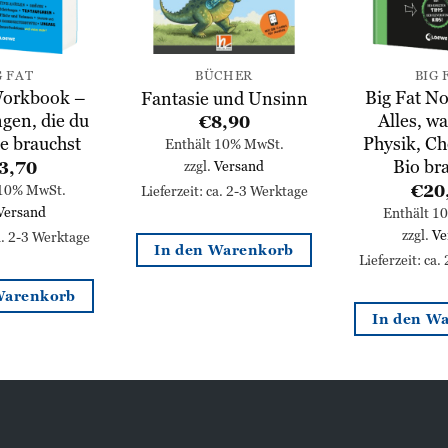
G FAT
BÜCHER
BIG 
Workbook –
Big Fat N
Fantasie und Unsinn
gen, die du
Alles, wa
€
8,90
e brauchst
Physik, C
Enthält 10% MwSt.
Bio br
zzgl.
Versand
3,70
€
20
 10% MwSt.
Lieferzeit: ca. 2-3 Werktage
Versand
Enthält 1
zzgl.
Ve
ca. 2-3 Werktage
In den Warenkorb
Lieferzeit: ca.
Warenkorb
In den W