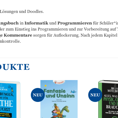
, Lösungen und Doodles.
ngsbuch
in
Informatik
und
Programmieren
für Schüler*i
oder zum Einstieg ins Programmieren und zur Vorbereitung auf
ge Kommentare
sorgen für Auflockerung. Nach jedem Kapitel 
nkontrolle.
DUKTE
NEU
NEU
Zur
Zur
Wunschliste
Wunschliste
hinzufügen
hinzufügen