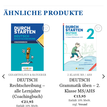
ÄHNLICHE PRODUKTE
Zur
Zur
Wunschliste
Wunschliste
hinzufügen
hinzufügen
GESAMTHILFEN & RATGEBER
2.KLASSE MS / AHS
DEUTSCH
DEUTSCH
Rechtschreibung –
Grammatik üben – 2.
alle Lernjahre
Klasse MS/AHS
(Coachingbuch)
€
15,95
Enthält 10% MwSt.
€
21,95
zzgl.
Versand
Enthält 10% MwSt.