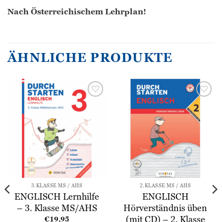
Nach Österreichischem Lehrplan!
ÄHNLICHE PRODUKTE
Zur
Zur
Wunschliste
Wunschliste
hinzufügen
hinzufügen
3.KLASSE MS / AHS
2.KLASSE MS / AHS
ENGLISCH Lernhilfe
ENGLISCH
– 3. Klasse MS/AHS
Hörverständnis üben
(mit CD) – 2. Klasse
€
19,95