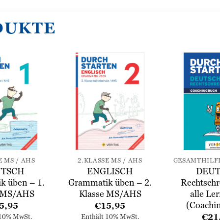
DUKTE
Zur
Zur
Wunschliste
Wunschliste
hinzufügen
hinzufügen
E MS / AHS
2.KLASSE MS / AHS
TSCH
ENGLISCH
DEU
k üben – 1.
Grammatik üben – 2.
Rechtschr
e MS/AHS
Klasse MS/AHS
alle Le
(Coachi
5,95
€
15,95
€
21
 10% MwSt.
Enthält 10% MwSt.