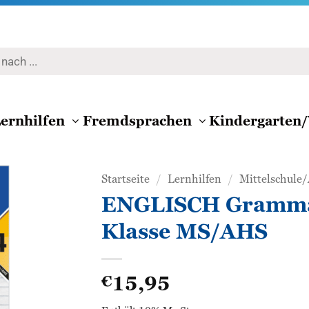
ernhilfen
Fremdsprachen
Kindergarten/
Startseite
/
Lernhilfen
/
Mittelschule
ENGLISCH Grammat
Zur
Klasse MS/AHS
Wunschliste
hinzufügen
15,95
€