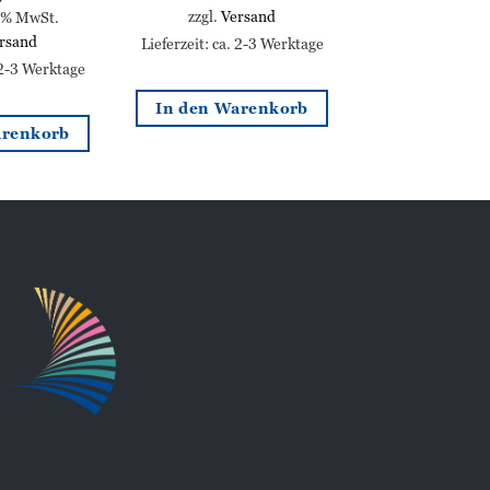
zzgl.
Versand
0% MwSt.
rsand
Lieferzeit: ca. 2-3 Werktage
 2-3 Werktage
In den Warenkorb
arenkorb