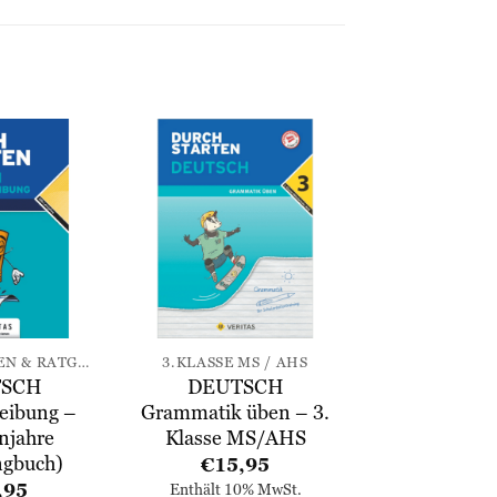
Zur
Zur
Wunschliste
Wunschliste
hinzufügen
hinzufügen
GESAMTHILFEN & RATGEBER
3.KLASSE MS / AHS
TSCH
DEUTSCH
eibung –
Grammatik üben – 3.
rnjahre
Klasse MS/AHS
ngbuch)
€
15,95
,95
Enthält 10% MwSt.