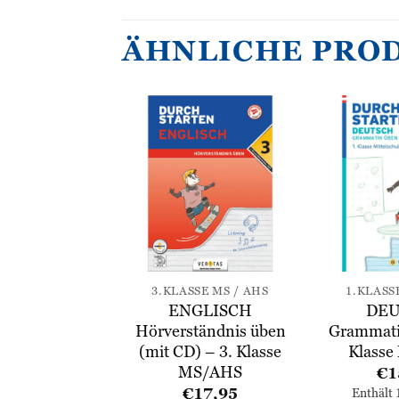
ÄHNLICHE PRO
Zur
Zur
Wunschliste
Wunschliste
hinzufügen
hinzufügen
SE MS / AHS
3.KLASSE MS / AHS
1.KLASS
UTSCH
ENGLISCH
DEU
hreibung üben
Hörverständnis üben
Grammati
asse MS/AHS
(mit CD) – 3. Klasse
Klass
MS/AHS
15,95
€
1
€
17,95
lt 10% MwSt.
Enthält