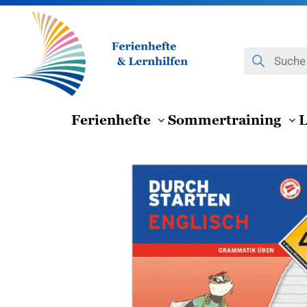
Zum
Inhalt
springen
Products
search
Ferienhefte
Sommertraining
L