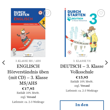
Zur
Zur
Wunschliste
Wunschliste
hinzufügen
hinzufügen
3.KLASSE MS / AHS
3. KLASSE VS
ENGLISCH
DEUTSCH – 3. Klasse
Hörverständnis üben
Volksschule
(mit CD) – 3. Klasse
€
15,95
Enthält 10% MwSt.
MS/AHS
zzgl.
Versand
€
17,95
Lieferzeit: ca. 2-3 Werktage
Enthält 10% MwSt.
zzgl.
Versand
Lieferzeit: ca. 2-3 Werktage
In den