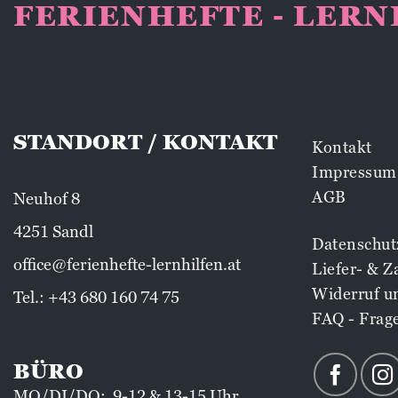
FERIENHEFTE - LER
STANDORT / KONTAKT
Kontakt
Impressum
AGB
Neuhof 8
4251 Sandl
Datenschut
office@ferienhefte-lernhilfen.at
Liefer- & 
Widerruf u
Tel.:
+43 680 160 74 75
FAQ - Frag
BÜRO
MO/DI/DO: 9-12 & 13-15 Uhr