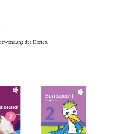
.
Verwendung des Heftes.
Zur
Zur
Wunschliste
Wunschliste
hinzufügen
hinzufügen