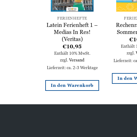
IENHEFTE
FERIENHEFTE
FERI
eft Mimi, die
Latein Ferienheft 1 –
Rechenr
maus – 1.
Medias In Res!
Sommert
ksschule
(Veritas)
€
1
10,95
€
10,95
Enthält
zzgl.
lt 10% MwSt.
Enthält 10% MwSt.
l.
Versand
zzgl.
Versand
Lieferzeit: 
: ca. 2-3 Werktage
Lieferzeit: ca. 2-3 Werktage
In den 
n Warenkorb
In den Warenkorb