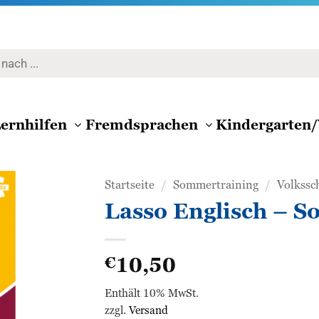
ernhilfen
Fremdsprachen
Kindergarten/
Startseite
/
Sommertraining
/
Volkssc
Lasso Englisch – S
Zur
Wunschliste
10,50
€
hinzufügen
Enthält 10% MwSt.
zzgl.
Versand