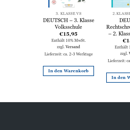
SE MS / AHS
3. KLASSE VS
2.KLASS
HEMATIK
DEUTSCH – 3. Klasse
DEU
e – 3. Klasse
Volksschule
Rechtschr
S/AHS
– 2. Kla
€
15,95
19,95
€
1
Enthält 10% MwSt.
zzgl.
Versand
lt 10% MwSt.
Enthält
l.
Versand
zzgl.
Lieferzeit: ca. 2-3 Werktage
: ca. 2-3 Werktage
Lieferzeit: 
In den Warenkorb
n Warenkorb
In den 