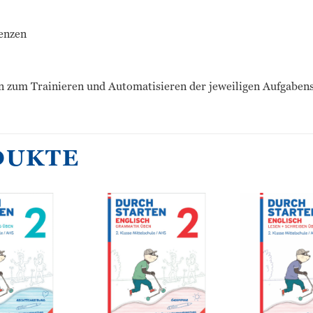
enzen
in zum Trainieren und Automatisieren der jeweiligen Aufgaben
DUKTE
Zur
Zur
Wunschliste
Wunschliste
hinzufügen
hinzufügen