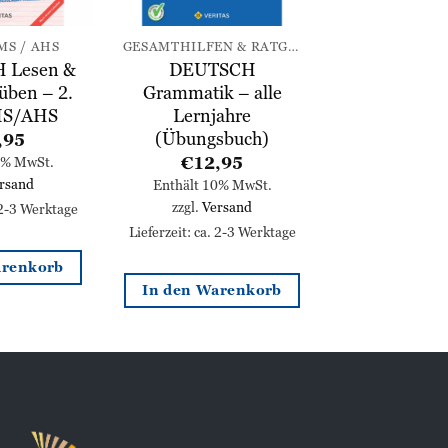
MS / AHS
GESAMTHILFEN & RATGEBER
 Lesen &
DEUTSCH
üben – 2.
Grammatik – alle
MS/AHS
Lernjahre
(Übungsbuch)
,95
€
12,95
0% MwSt.
rsand
Enthält 10% MwSt.
zzgl.
Versand
 2-3 Werktage
Lieferzeit: ca. 2-3 Werktage
arenkorb
In den Warenkorb