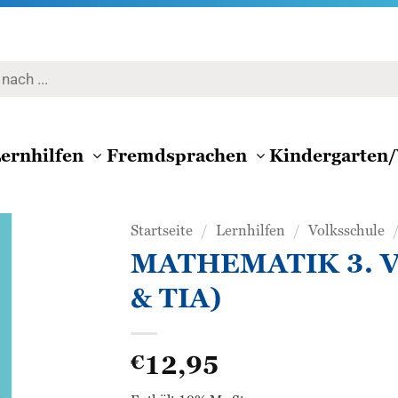
ernhilfen
Fremdsprachen
Kindergarten/
Startseite
/
Lernhilfen
/
Volksschule
MATHEMATIK 3. VS
Zur
& TIA)
Wunschliste
hinzufügen
12,95
€