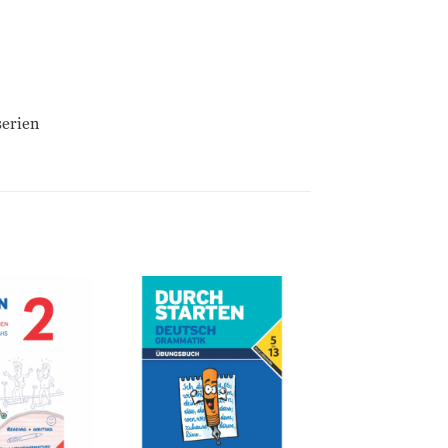
serien
Zur
Zur
Wunschliste
Wunschliste
hinzufügen
hinzufügen