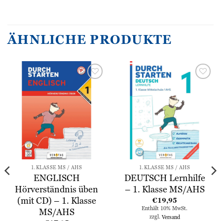
ÄHNLICHE PRODUKTE
Zur
Zur
Wunschliste
Wunschliste
hinzufügen
hinzufügen
1.KLASSE MS / AHS
1.KLASSE MS / AHS
ENGLISCH
DEUTSCH Lernhilfe
Hörverständnis üben
– 1. Klasse MS/AHS
(mit CD) – 1. Klasse
€
19,95
Enthält 10% MwSt.
MS/AHS
zzgl.
Versand