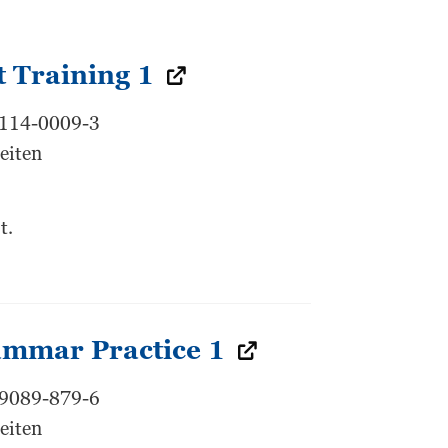
 Training 1
7114-0009-3
eiten
t.
mmar Practice 1
99089-879-6
eiten