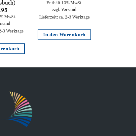
sbuch)
Enthält 10% MwSt.
zzgl.
Versand
,95
0% MwSt.
Lieferzeit: ca. 2-3 Werktage
rsand
 2-3 Werktage
In den Warenkorb
arenkorb