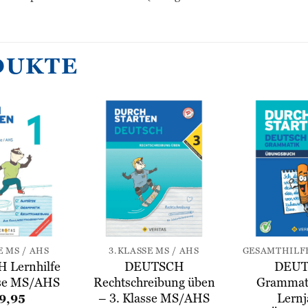
DUKTE
Zur
Zur
Wunschliste
Wunschliste
hinzufügen
hinzufügen
E MS / AHS
3.KLASSE MS / AHS
 Lernhilfe
DEUTSCH
DEU
sse MS/AHS
Rechtschreibung üben
Grammati
– 3. Klasse MS/AHS
Lernj
9,95