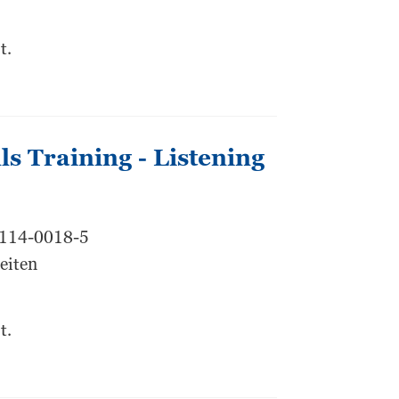
t.
s Training - Listening
7114-0018-5
eiten
t.