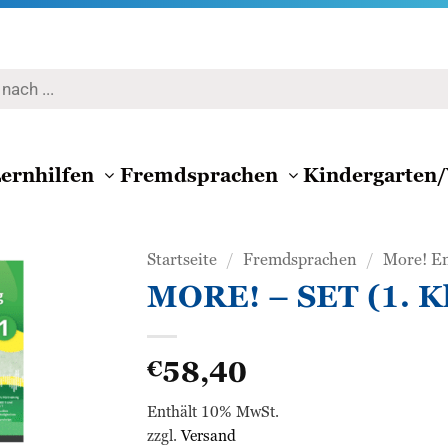
ernhilfen
Fremdsprachen
Kindergarten/
Startseite
/
Fremdsprachen
/
More! En
MORE! – SET (1. Kl
Zur
Wunschliste
58,40
€
hinzufügen
Enthält 10% MwSt.
zzgl.
Versand