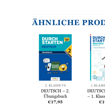
ÄHNLICHE PRO
Zur
Zur
Wunschliste
Wunschliste
hinzufügen
hinzufügen
SE MS / AHS
2. KLASSE VS
1.KLASS
H Lernhilfe
DEUTSCH – 2.
DEUTSCH
asse MS/AHS
Übungsbuch
– 1. Kla
19,95
€
17,95
€
1