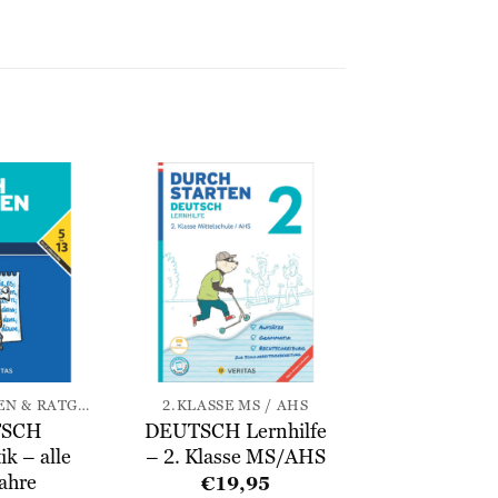
Zur
Zur
Wunschliste
Wunschliste
hinzufügen
hinzufügen
GESAMTHILFEN & RATGEBER
2.KLASSE MS / AHS
TSCH
DEUTSCH Lernhilfe
k – alle
– 2. Klasse MS/AHS
ahre
€
19,95