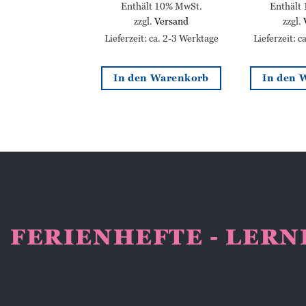
lt 10% MwSt.
Enthält 10% MwSt.
Enthält
l.
Versand
zzgl.
Versand
zzgl.
: ca. 2-3 Werktage
Lieferzeit: ca. 2-3 Werktage
Lieferzeit: 
n Warenkorb
In den Warenkorb
In den 
FERIENHEFTE - LER