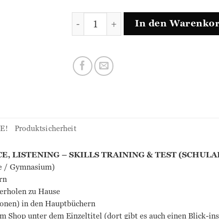
MORE! - SET (1. Klasse) Menge
In den Warenko
E!
Produktsicherheit
, LISTENING – SKILLS TRAINING & TEST (SCHULA
ule / Gymnasium)
rn
derholen zu Hause
tionen) in den Hauptbüchern
im Shop unter dem Einzeltitel (dort gibt es auch einen Blick-i