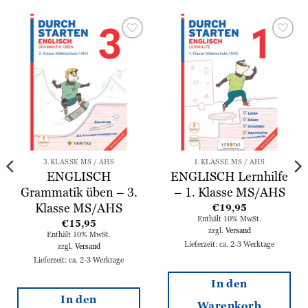
Zur
Zur
Wunschliste
Wunschliste
hinzufügen
hinzufügen
3.KLASSE MS / AHS
1.KLASSE MS / AHS
ENGLISCH
ENGLISCH Lernhilfe
Grammatik üben – 3.
– 1. Klasse MS/AHS
Klasse MS/AHS
€
19,95
Enthält 10% MwSt.
€
15,95
zzgl.
Versand
Enthält 10% MwSt.
Lieferzeit: ca. 2-3 Werktage
zzgl.
Versand
Lieferzeit: ca. 2-3 Werktage
In den
In den
Warenkorb