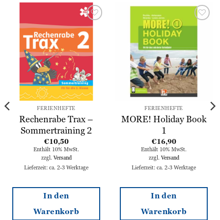
Zur
Zur
Wunschliste
Wunschliste
hinzufügen
hinzufügen
FERIENHEFTE
FERIENHEFTE
Rechenrabe Trax –
MORE! Holiday Book
Sommertraining 2
1
€
10,50
€
16,90
Enthält 10% MwSt.
Enthält 10% MwSt.
zzgl.
Versand
zzgl.
Versand
Lieferzeit: ca. 2-3 Werktage
Lieferzeit: ca. 2-3 Werktage
In den
In den
Warenkorb
Warenkorb