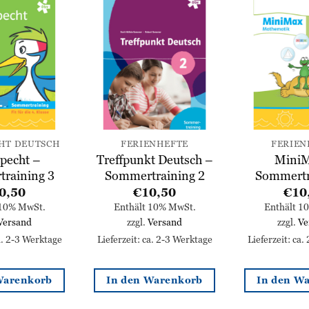
Zur
Zur
Wunschliste
Wunschliste
hinzufügen
hinzufügen
HT DEUTSCH
FERIENHEFTE
FERIEN
pecht –
Treffpunkt Deutsch –
MiniM
raining 3
Sommertraining 2
Sommertr
0,50
€
10,50
€
10
 10% MwSt.
Enthält 10% MwSt.
Enthält 1
Versand
zzgl.
Versand
zzgl.
Ve
ca. 2-3 Werktage
Lieferzeit: ca. 2-3 Werktage
Lieferzeit: ca.
Warenkorb
In den Warenkorb
In den W