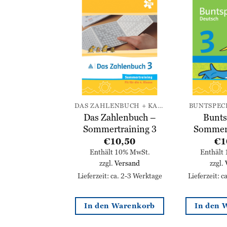
Zur
Zur
Wunschliste
Wunschliste
hinzufügen
hinzufügen
IENHEFTE
DAS ZAHLENBUCH + KARTEN
BUNTSPEC
elt Sprache
Das Zahlenbuch –
Bunts
ertraining 1
Sommertraining 3
Sommert
10,50
€
10,50
€
1
lt 10% MwSt.
Enthält 10% MwSt.
Enthält
l.
Versand
zzgl.
Versand
zzgl.
: ca. 2-3 Werktage
Lieferzeit: ca. 2-3 Werktage
Lieferzeit: 
n Warenkorb
In den Warenkorb
In den 