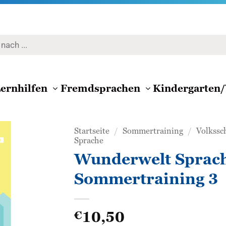
ernhilfen
Fremdsprachen
Kindergarten/
Startseite
/
Sommertraining
/
Volkssc
Sprache
Wunderwelt Sprac
Zur
Wunschliste
Sommertraining 3
hinzufügen
10,50
€