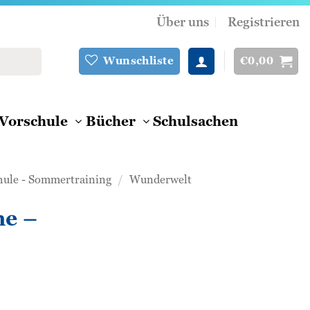
Über uns
Registrieren
€
0,00
Wunschliste
Vorschule
Bücher
Schulsachen
hule - Sommertraining
/
Wunderwelt
he –