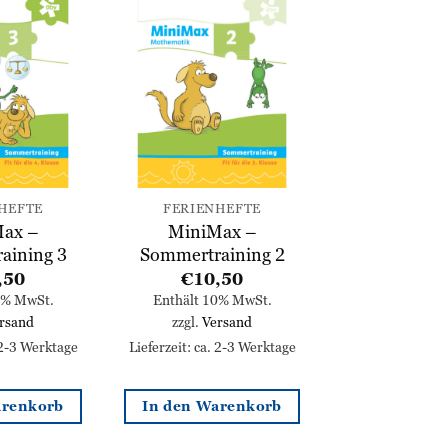
Zur
Zur
Wunschliste
Wunschliste
hinzufügen
hinzufügen
HEFTE
FERIENHEFTE
ax –
MiniMax –
aining 3
Sommertraining 2
,50
€
10,50
0% MwSt.
Enthält 10% MwSt.
rsand
zzgl.
Versand
 2-3 Werktage
Lieferzeit: ca. 2-3 Werktage
arenkorb
In den Warenkorb