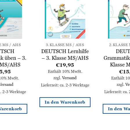
Zur
Zur
Wunschliste
Wunschliste
hinzufügen
hinzufügen
E MS / AHS
3.KLASSE MS / AHS
2.KLASSE 
TSCH
DEUTSCH Lernhilfe
DEU
k üben – 3.
– 3. Klasse MS/AHS
Grammatik 
e MS/AHS
Klasse 
€
19,95
5,95
€
15
Enthält 10% MwSt.
zzgl.
Versand
 10% MwSt.
Enthält 1
Versand
zzgl.
Ve
Lieferzeit: ca. 2-3 Werktage
ca. 2-3 Werktage
Lieferzeit: ca.
In den Warenkorb
Warenkorb
In den W