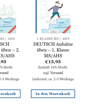
Zur
Zur
Wunschliste
Wunschliste
hinzufügen
hinzufügen
MS / AHS
1.KLASSE MS / AHS
TSCH
DEUTSCH Aufsätze
üben – 2.
üben – 1. Klasse
MS/AHS
MS/AHS
,95
€
15,95
0% MwSt.
Enthält 10% MwSt.
rsand
zzgl.
Versand
 2-3 Werktage
Lieferzeit: ca. 2-3 Werktage
arenkorb
In den Warenkorb