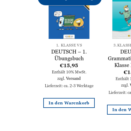
Zur
Zur
Wunschliste
Wunschliste
hinzufügen
hinzufügen
GESAMTHILFEN & RATGEBER
1. KLASSE VS
3.KLASS
UTSCH
DEUTSCH – 1.
DEU
chreibung –
Übungsbuch
Grammati
 Lernjahre
Klass
€
15,95
hingbuch)
€
1
Enthält 10% MwSt.
zzgl.
Versand
21,95
Enthält
zzgl.
lt 10% MwSt.
Lieferzeit: ca. 2-3 Werktage
l.
Versand
Lieferzeit: 
: ca. 2-3 Werktage
In den Warenkorb
In den 
n Warenkorb