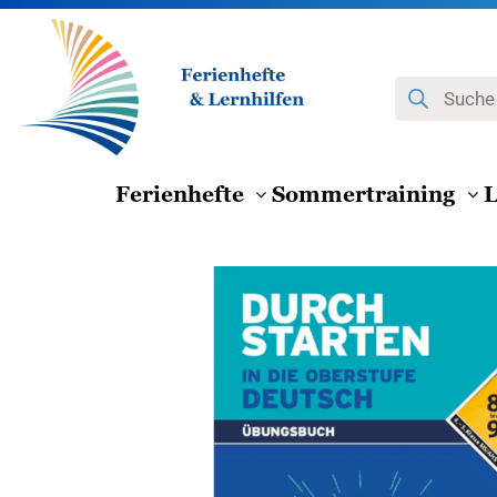
Zum
Inhalt
springen
Products
search
Ferienhefte
Sommertraining
L