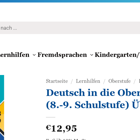
ernhilfen
Fremdsprachen
Kindergarten/
Startseite
/
Lernhilfen
/
Oberstufe
/
Deutsch in die Ober
Zur
(8.-9. Schulstufe)
Wunschliste
hinzufügen
12,95
€