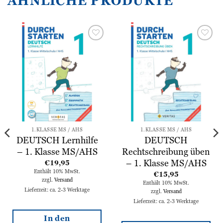
ÄHNLICHE PRODUKTE
Zur
Zur
Wunschliste
Wunschliste
hinzufügen
hinzufügen
1.KLASSE MS / AHS
1.KLASSE MS / AHS
DEUTSCH Lernhilfe
DEUTSCH
– 1. Klasse MS/AHS
Rechtschreibung üben
– 1. Klasse MS/AHS
€
19,95
Enthält 10% MwSt.
€
15,95
zzgl.
Versand
Enthält 10% MwSt.
Lieferzeit: ca. 2-3 Werktage
zzgl.
Versand
Lieferzeit: ca. 2-3 Werktage
In den