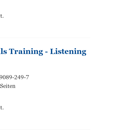
t.
s Training - Listening
99089-249-7
 Seiten
t.