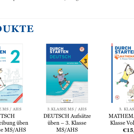
DUKTE
Zur
Zur
Wunschliste
Wunschliste
hinzufügen
hinzufügen
E MS / AHS
3.KLASSE MS / AHS
3. KLA
TSCH
DEUTSCH Aufsätze
MATHEMAT
eibung üben
üben – 3. Klasse
Klasse Vo
sse MS/AHS
MS/AHS
€
15