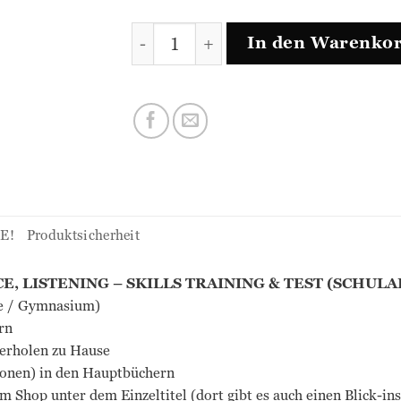
MORE! - SET (4. Klasse) Menge
In den Warenko
E!
Produktsicherheit
, LISTENING – SKILLS TRAINING & TEST (SCHULA
ule / Gymnasium)
rn
derholen zu Hause
tionen) in den Hauptbüchern
im Shop unter dem Einzeltitel (dort gibt es auch einen Blick-i