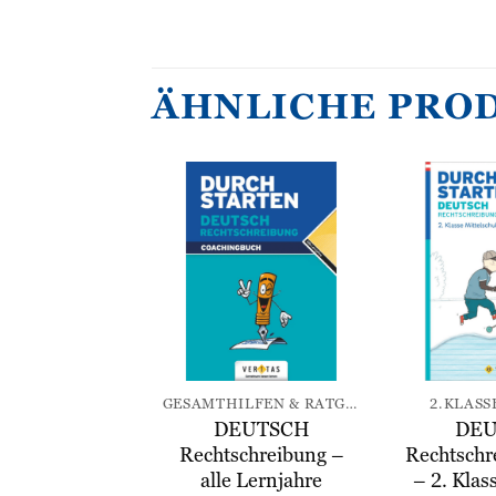
ÄHNLICHE PRO
Zur
Zur
Wunschliste
Wunschliste
hinzufügen
hinzufügen
SE MS / AHS
GESAMTHILFEN & RATGEBER
2.KLASS
H Lernhilfe
DEUTSCH
DEU
asse MS/AHS
Rechtschreibung –
Rechtschr
alle Lernjahre
– 2. Kla
19,95