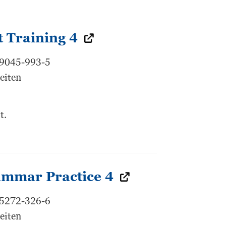
 Training 4
99045-993-5
eiten
t.
mmar Practice 4
85272-326-6
eiten