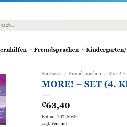
ernhilfen
Fremdsprachen
Kindergarten/
Startseite
/
Fremdsprachen
/
More! En
MORE! – SET (4. Kl
Zur
Wunschliste
63,40
€
hinzufügen
Enthält 10% MwSt.
zzgl.
Versand