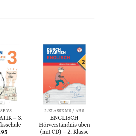
Zur
Zur
Wunschliste
Wunschliste
hinzufügen
hinzufügen
SSE VS
2.KLASSE MS / AHS
IK – 3.
ENGLISCH
lksschule
Hörverständnis üben
(mit CD) – 2. Klasse
,95