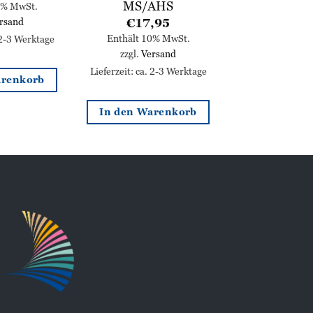
MS/AHS
0% MwSt.
rsand
€
17,95
Enthält 10% MwSt.
 2-3 Werktage
zzgl.
Versand
Lieferzeit: ca. 2-3 Werktage
arenkorb
In den Warenkorb