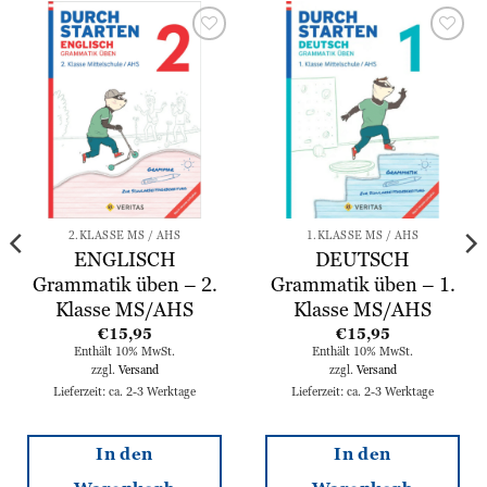
Zur
Zur
Wunschliste
Wunschliste
hinzufügen
hinzufügen
2.KLASSE MS / AHS
1.KLASSE MS / AHS
ENGLISCH
DEUTSCH
Grammatik üben – 2.
Grammatik üben – 1.
Klasse MS/AHS
Klasse MS/AHS
€
15,95
€
15,95
Enthält 10% MwSt.
Enthält 10% MwSt.
zzgl.
Versand
zzgl.
Versand
Lieferzeit: ca. 2-3 Werktage
Lieferzeit: ca. 2-3 Werktage
In den
In den