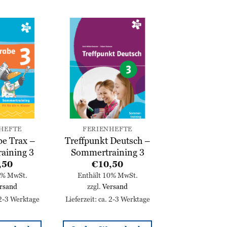
Zur
Zur
Wunschliste
Wunschliste
hinzufügen
hinzufügen
HEFTE
FERIENHEFTE
e Trax –
Treffpunkt Deutsch –
aining 3
Sommertraining 3
,50
€
10,50
0% MwSt.
Enthält 10% MwSt.
rsand
zzgl.
Versand
 2-3 Werktage
Lieferzeit: ca. 2-3 Werktage