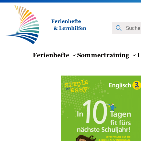
Zum
Inhalt
springen
Products
search
Ferienhefte
Sommertraining
L