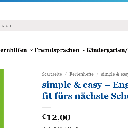
ernhilfen
Fremdsprachen
Kindergarten/
Startseite
/
Ferienhefte
/
simple & eas
simple & easy – Eng
Zur
fit fürs nächste Sch
Wunschliste
hinzufügen
12,00
€