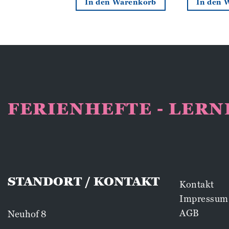
n Warenkorb
In den Warenkorb
In den 
FERIENHEFTE - LER
STANDORT / KONTAKT
Kontakt
Impressum
AGB
Neuhof 8