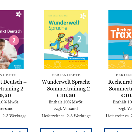
Zur
Zur
Wunschliste
Wunschliste
hinzufügen
hinzufügen
ENHEFTE
FERIENHEFTE
FERIEN
t Deutsch –
Wunderwelt Sprache
Rechenrab
raining 2
– Sommertraining 2
Sommertr
0,50
€
10,50
€
10
 10% MwSt.
Enthält 10% MwSt.
Enthält 1
Versand
zzgl.
Versand
zzgl.
Ve
ca. 2-3 Werktage
Lieferzeit: ca. 2-3 Werktage
Lieferzeit: ca.