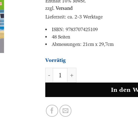
Enthält 10% MwSt.
zzgl.
Versand
Lieferzeit: ca. 2-3 Werktage
ISBN: 9783707425109
48 Seiten
Abmessungen: 21cm x 29,7cm
Vorrätig
simple & easy - Englisch 3 (in 10 
In den 