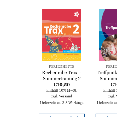
Zur
Zur
Wunschliste
Wunschliste
hinzufügen
hinzufügen
DAS ZAHLENBUCH + KARTEN
FERIENHEFTE
FERI
ahlenbuch –
Rechenrabe Trax –
Treffpunk
training 3
Sommertraining 2
Sommert
10,50
€
10,50
€
1
lt 10% MwSt.
Enthält 10% MwSt.
Enthält
l.
Versand
zzgl.
Versand
zzgl.
: ca. 2-3 Werktage
Lieferzeit: ca. 2-3 Werktage
Lieferzeit: 