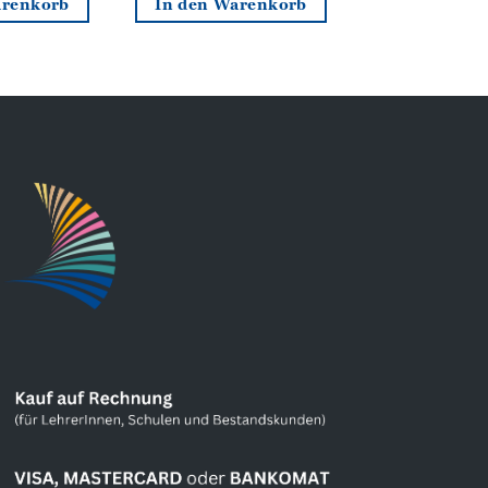
arenkorb
In den Warenkorb