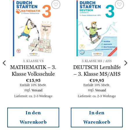
Zur
Zur
Wunschliste
Wunschliste
hinzufügen
hinzufügen
3. KLASSE VS
3.KLASSE MS / AHS
MATHEMATIK – 3.
DEUTSCH Lernhilfe
Klasse Volksschule
– 3. Klasse MS/AHS
€
15,95
€
19,95
Enthält 10% MwSt.
Enthält 10% MwSt.
zzgl.
Versand
zzgl.
Versand
Lieferzeit: ca. 2-3 Werktage
Lieferzeit: ca. 2-3 Werktage
In den
In den
Warenkorb
Warenkorb