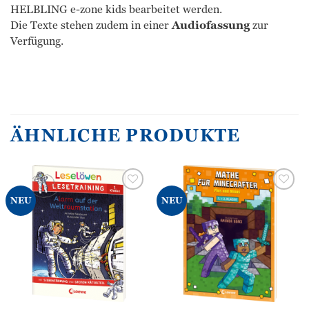
HELBLING e-zone kids bearbeitet werden.
Die Texte stehen zudem in einer
Audiofassung
zur
Verfügung.
ÄHNLICHE PRODUKTE
Zur
Zur
NEU
NEU
Wunschliste
Wunschliste
hinzufügen
hinzufügen