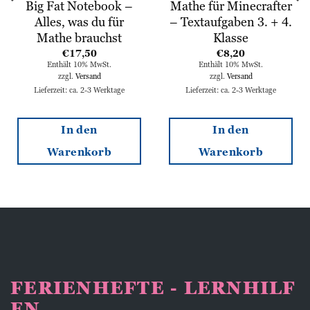
Big Fat Notebook –
Mathe für Minecrafter
Alles, was du für
– Textaufgaben 3. + 4.
Mathe brauchst
Klasse
€
17,50
€
8,20
Enthält 10% MwSt.
Enthält 10% MwSt.
zzgl.
Versand
zzgl.
Versand
Lieferzeit: ca. 2-3 Werktage
Lieferzeit: ca. 2-3 Werktage
In den
In den
Warenkorb
Warenkorb
FERIENHEFTE - LERNHILF
EN