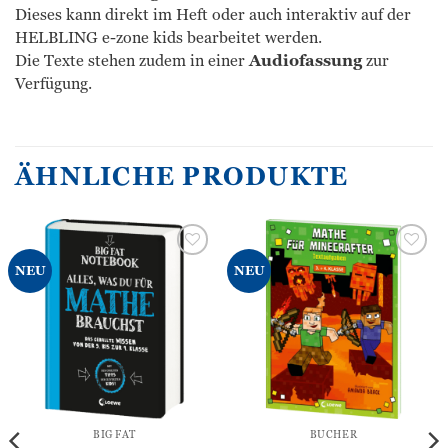
Dieses kann direkt im Heft oder auch interaktiv auf der
HELBLING e-zone kids bearbeitet werden.
Die Texte stehen zudem in einer
Audiofassung
zur
Verfügung.
ÄHNLICHE PRODUKTE
Zur
Zur
NEU
NEU
Wunschliste
Wunschliste
hinzufügen
hinzufügen
BIG FAT
BÜCHER