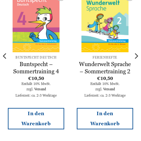
Zur
Zur
Wunschliste
Wunschliste
hinzufügen
hinzufügen
BUNTSPECHT DEUTSCH
FERIENHEFTE
Buntspecht –
Wunderwelt Sprache
Sommertraining 4
– Sommertraining 2
€
10,50
€
10,50
Enthält 10% MwSt.
Enthält 10% MwSt.
zzgl.
Versand
zzgl.
Versand
Lieferzeit: ca. 2-3 Werktage
Lieferzeit: ca. 2-3 Werktage
In den
In den
Warenkorb
Warenkorb