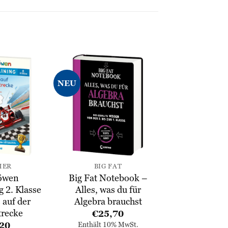
NEU
Zur
Zur
Wunschliste
Wunschliste
hinzufügen
hinzufügen
HER
BIG FAT
öwen
Big Fat Notebook –
g 2. Klasse
Alles, was du für
 auf der
Algebra brauchst
recke
€
25,70
20
Enthält 10% MwSt.