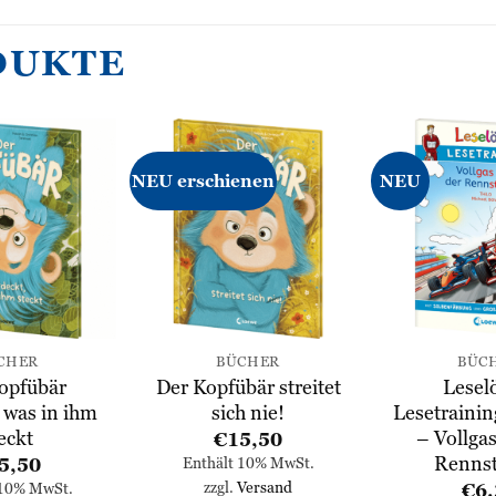
DUKTE
NEU erschienen
NEU
Zur
Zur
Wunschliste
Wunschliste
hinzufügen
hinzufügen
CHER
BÜCHER
BÜC
opfübär
Der Kopfübär streitet
Lesel
 was in ihm
sich nie!
Lesetrainin
eckt
– Vollgas
€
15,50
Rennst
5,50
Enthält 10% MwSt.
zzgl.
Versand
€
6,
 10% MwSt.