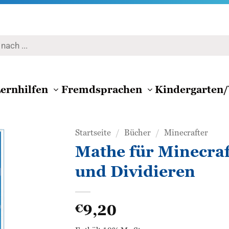
ernhilfen
Fremdsprachen
Kindergarten/
Startseite
/
Bücher
/
Minecrafter
Mathe für Minecraf
Zur
und Dividieren
Wunschliste
hinzufügen
9,20
€