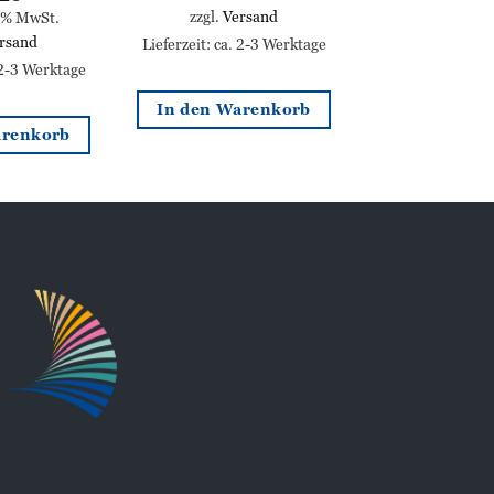
zzgl.
Versand
0% MwSt.
rsand
Lieferzeit: ca. 2-3 Werktage
 2-3 Werktage
In den Warenkorb
arenkorb