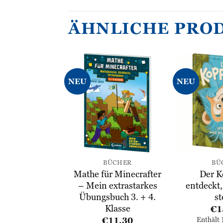
ÄHNLICHE PRO
NEU
NEU
Zur
Zur
Wunschliste
Wunschliste
hinzufügen
hinzufügen
ÜCHER
BÜCHER
BÜ
r Minecrafter
Mathe für Minecrafter
Der K
hentraining
– Mein extrastarkes
entdeckt,
Übungsbuch 3. + 4.
st
€
8,20
Klasse
€
1
lt 10% MwSt.
l.
Versand
€
11,30
Enthält