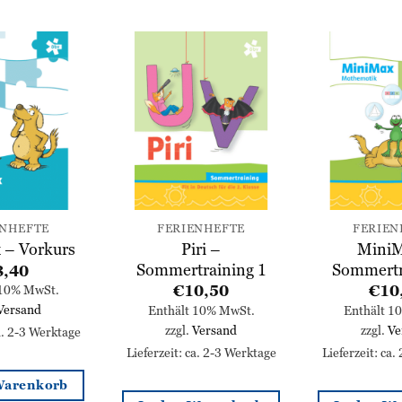
Zur
Zur
Wunschliste
Wunschliste
hinzufügen
hinzufügen
ENHEFTE
FERIENHEFTE
FERIEN
Piri –
MiniM
 – Vorkurs
Sommertraining 1
Sommertr
8,40
€
10,50
€
10
 10% MwSt.
Versand
Enthält 10% MwSt.
Enthält 1
zzgl.
Versand
zzgl.
Ve
ca. 2-3 Werktage
Lieferzeit: ca. 2-3 Werktage
Lieferzeit: ca.
Warenkorb