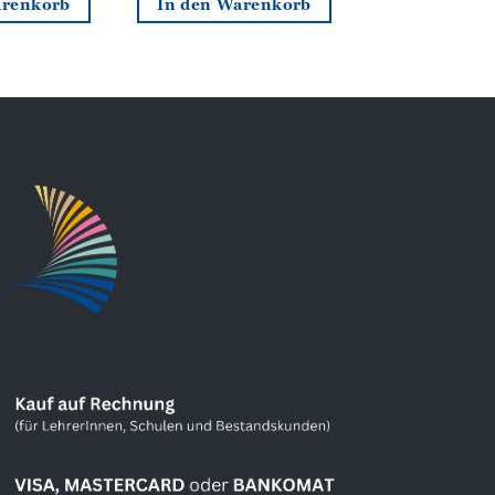
arenkorb
In den Warenkorb