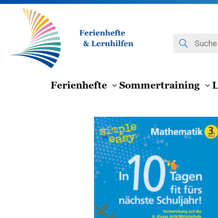
Zum
Inhalt
springen
Products
search
Ferienhefte
Sommertraining
L