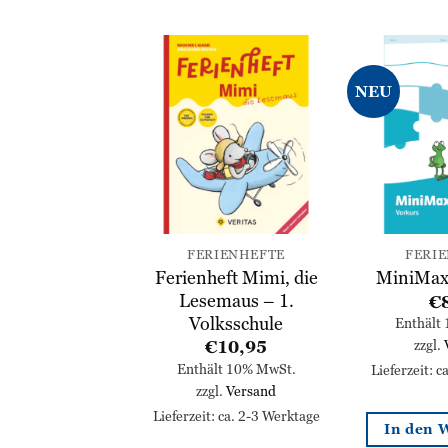
NEU
Zur
Zur
Wunschliste
Wunschliste
hinzufügen
hinzufügen
IENHEFTE
FERIENHEFTE
FERI
nkt Deutsch –
Ferienheft Mimi, die
MiniMax
training 3
Lesemaus – 1.
€
Volksschule
10,50
Enthält
zzgl.
€
10,95
lt 10% MwSt.
l.
Versand
Enthält 10% MwSt.
Lieferzeit: 
zzgl.
Versand
: ca. 2-3 Werktage
Lieferzeit: ca. 2-3 Werktage
In den 