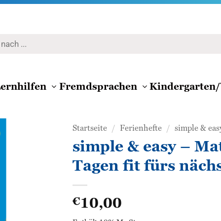
ernhilfen
Fremdsprachen
Kindergarten/
Startseite
/
Ferienhefte
/
simple & eas
simple & easy – Ma
Zur
Tagen fit fürs näch
Wunschliste
hinzufügen
10,00
€