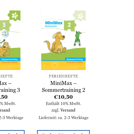
Zur
Zur
Wunschliste
Wunschliste
hinzufügen
hinzufügen
HEFTE
FERIENHEFTE
ax –
MiniMax –
aining 3
Sommertraining 2
,50
€
10,50
0% MwSt.
Enthält 10% MwSt.
rsand
zzgl.
Versand
 2-3 Werktage
Lieferzeit: ca. 2-3 Werktage