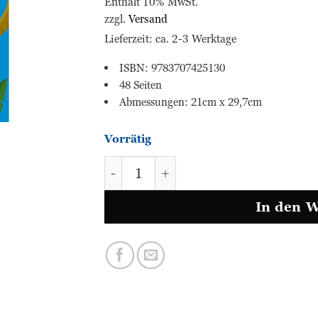
Enthält 10% MwSt.
zzgl.
Versand
Lieferzeit: ca. 2-3 Werktage
ISBN: 9783707425130
48 Seiten
Abmessungen: 21cm x 29,7cm
Vorrätig
simple & easy - Mathematik 3 (in 
In den 