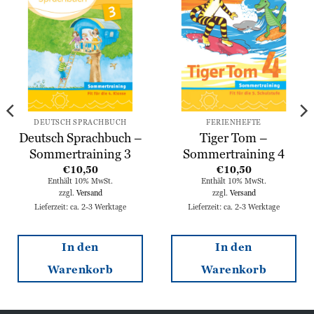
Zur
Zur
Wunschliste
Wunschliste
hinzufügen
hinzufügen
DEUTSCH SPRACHBUCH
FERIENHEFTE
Deutsch Sprachbuch –
Tiger Tom –
Sommertraining 3
Sommertraining 4
€
10,50
€
10,50
Enthält 10% MwSt.
Enthält 10% MwSt.
zzgl.
Versand
zzgl.
Versand
Lieferzeit: ca. 2-3 Werktage
Lieferzeit: ca. 2-3 Werktage
In den
In den
Warenkorb
Warenkorb